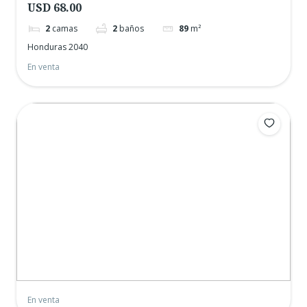
USD 68.00
2
camas
2
baños
89
m²
Honduras 2040
En venta
En venta